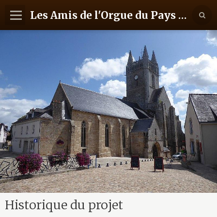
Les Amis de l'Orgue du Pays de Quimperlé
Accueil
Contact
Le Projet
Le Financement
Nous Aider
Agenda
Historique du projet